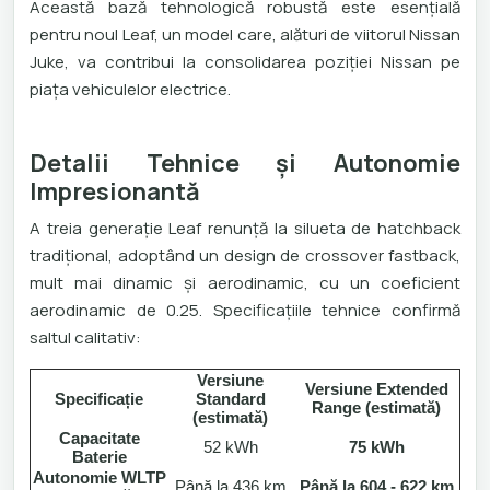
Această bază tehnologică robustă este esențială
pentru noul Leaf, un model care, alături de viitorul Nissan
Juke, va contribui la consolidarea poziției Nissan pe
piața vehiculelor electrice.
Detalii Tehnice și Autonomie
Impresionantă
A treia generație Leaf renunță la silueta de hatchback
tradițional, adoptând un design de crossover fastback,
mult mai dinamic și aerodinamic, cu un coeficient
aerodinamic de 0.25. Specificațiile tehnice confirmă
saltul calitativ:
Versiune
Versiune Extended
Specificație
Standard
Range (estimată)
(estimată)
Capacitate
52 kWh
75 kWh
Baterie
Autonomie WLTP
Până la 436 km
Până la 604 - 622 km