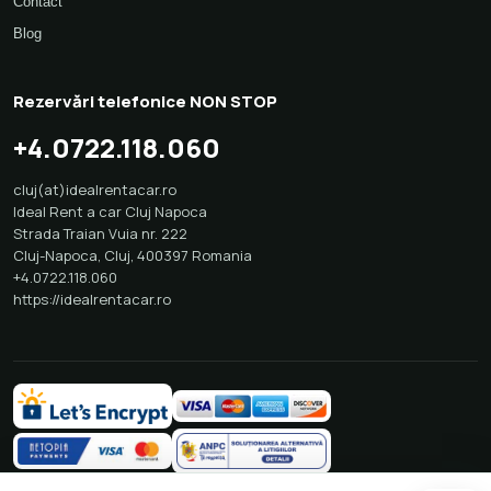
Contact
Blog
Rezervări telefonice NON STOP
+4.0722.118.060
cluj(at)idealrentacar.ro
Ideal Rent a car Cluj Napoca
Strada Traian Vuia nr. 222
Cluj-Napoca
,
Cluj
,
400397
Romania
+4.0722.118.060
https://idealrentacar.ro