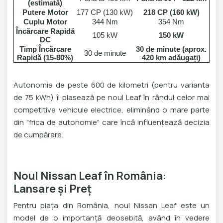
(estimată)
Putere Motor
177 CP (130 kW)
218 CP (160 kW)
Cuplu Motor
344 Nm
354 Nm
Încărcare Rapidă
105 kW
150 kW
DC
Timp Încărcare
30 de minute (aprox.
30 de minute
Rapidă (15-80%)
420 km adăugați)
Autonomia de peste 600 de kilometri (pentru varianta
de 75 kWh) îl plasează pe noul Leaf în rândul celor mai
competitive vehicule electrice, eliminând o mare parte
din "frica de autonomie" care încă influențează decizia
de cumpărare.
Noul Nissan Leaf în România:
Lansare și Preț
Pentru piața din România, noul Nissan Leaf este un
model de o importanță deosebită, având în vedere