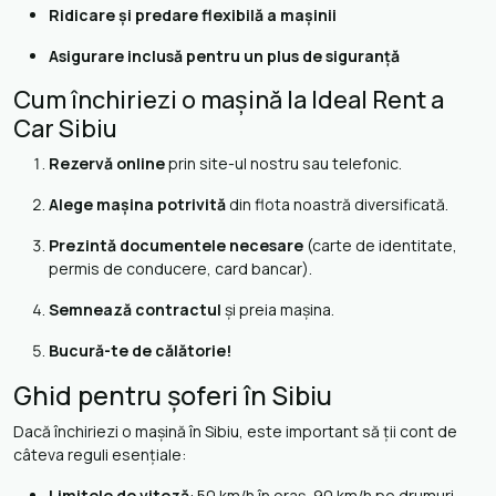
Ridicare și predare flexibilă a mașinii
Asigurare inclusă pentru un plus de siguranță
Cum închiriezi o mașină la Ideal Rent a
Car Sibiu
Rezervă online
prin site-ul nostru sau telefonic.
Alege mașina potrivită
din flota noastră diversificată.
Prezintă documentele necesare
(carte de identitate,
permis de conducere, card bancar).
Semnează contractul
și preia mașina.
Bucură-te de călătorie!
Ghid pentru șoferi în Sibiu
Dacă închiriezi o mașină în Sibiu, este important să ții cont de
câteva reguli esențiale:
Limitele de viteză
: 50 km/h în oraș, 90 km/h pe drumuri