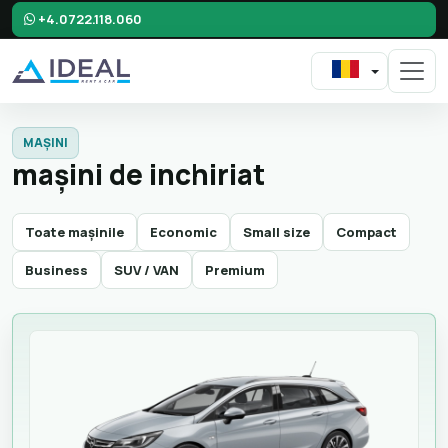
+4.0722.118.060
MAȘINI
maşini de inchiriat
Toate mașinile
Economic
Small size
Compact
Business
SUV / VAN
Premium