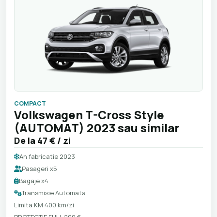
COMPACT
Volkswagen T-Cross Style
(AUTOMAT) 2023 sau similar
De la
47 €
/ zi
An fabricatie 2023
Pasageri x5
Bagaje x4
Transmisie Automata
Limita KM 400 km/zi