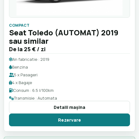
COMPACT
Seat Toledo (AUTOMAT) 2019
sau similar
De la
25 €
/ zi
An fabricatie : 2019
Benzina
5 x Pasageri
4 x Bagaje
Consum : 6.5 l/100km
Transmisie : Automata
Detalii maşina
Rezervare