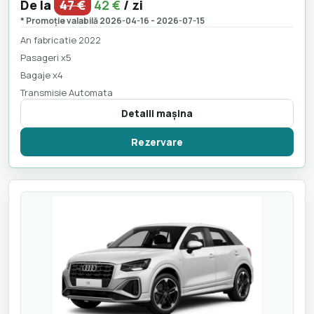
De la
47 €
42 €
/ zi
* Promoție valabilă 2026-04-16 - 2026-07-15
An fabricatie 2022
Pasageri x5
Bagaje x4
Transmisie Automata
Detalii maşina
Rezervare