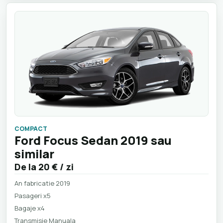
COMPACT
Ford Focus Sedan 2019 sau
similar
De la
20 €
/ zi
An fabricatie 2019
Pasageri x5
Bagaje x4
Transmisie Manuala