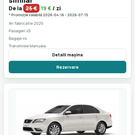
De la
25 €
19 €
/ zi
* Promoție valabilă 2026-04-16 - 2026-07-15
An fabricatie 2025
Pasageri x5
Bagaje x4
Transmisie Manuala
Detalii maşina
Rezervare