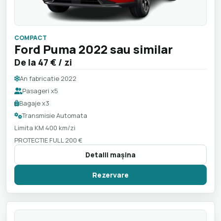
COMPACT
Ford Puma 2022 sau similar
De la
47 €
/ zi
An fabricatie 2022
Pasageri x5
Bagaje x3
Transmisie Automata
Limita KM 400 km/zi
PROTECTIE FULL 200 €
Detalii maşina
Rezervare