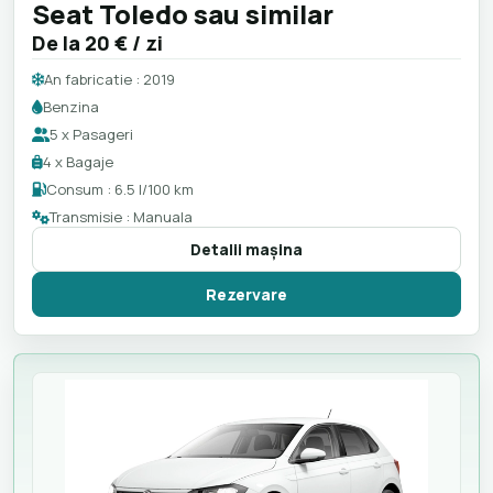
Seat Toledo sau similar
De la
20 €
/ zi
An fabricatie : 2019
Benzina
5 x Pasageri
4 x Bagaje
Consum : 6.5 l/100 km
Transmisie : Manuala
Detalii maşina
Rezervare