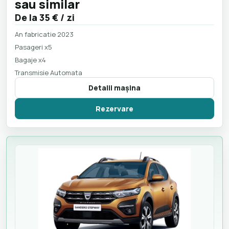
sau similar
De la
35 €
/ zi
An fabricatie 2023
Pasageri x5
Bagaje x4
Transmisie Automata
Detalii maşina
Rezervare