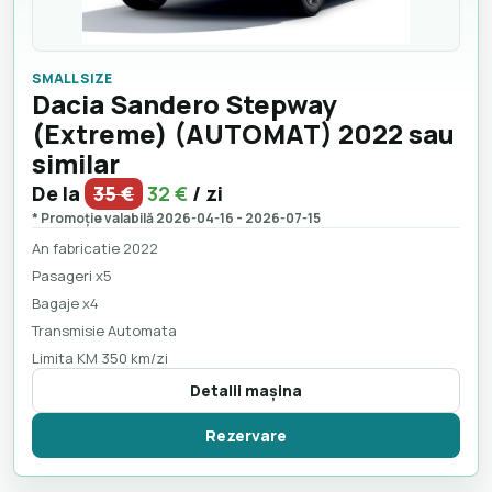
SMALL SIZE
Dacia Sandero Stepway
(Extreme) (AUTOMAT) 2022 sau
similar
De la
35 €
32 €
/ zi
* Promoție valabilă 2026-04-16 - 2026-07-15
An fabricatie 2022
Pasageri x5
Bagaje x4
Transmisie Automata
Limita KM 350 km/zi
Detalii maşina
Rezervare