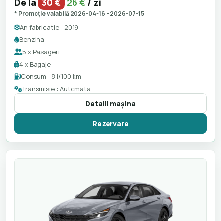
De la
30 €
26 €
/ zi
* Promoție valabilă 2026-04-16 - 2026-07-15
An fabricatie : 2019
Benzina
5 x Pasageri
4 x Bagaje
Consum : 8 l/100 km
Transmisie : Automata
Detalii maşina
Rezervare