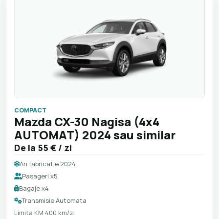
COMPACT
Mazda CX-30 Nagisa (4x4
AUTOMAT) 2024 sau similar
De la
55 €
/ zi
An fabricatie 2024
Pasageri x5
Bagaje x4
Transmisie Automata
Limita KM 400 km/zi