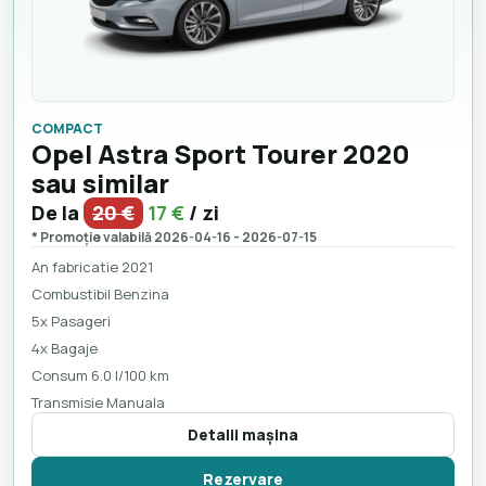
COMPACT
Opel Astra Sport Tourer 2020
sau similar
De la
20 €
17 €
/ zi
* Promoție valabilă 2026-04-16 - 2026-07-15
An fabricatie 2021
Combustibil Benzina
5x Pasageri
4x Bagaje
Consum 6.0 l/100 km
Transmisie Manuala
Detalii maşina
Rezervare