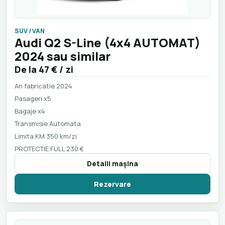
SUV / VAN
Audi Q2 S-Line (4x4 AUTOMAT)
2024 sau similar
De la
47 €
/ zi
An fabricatie 2024
Pasageri x5
Bagaje x4
Transmisie Automata
Limita KM 350 km/zi
PROTECTIE FULL 230 €
Detalii maşina
Rezervare