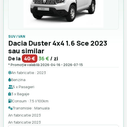
SUV / VAN
Dacia Duster 4x4 1.6 Sce 2023
sau similar
De la
40 €
36 €
/ zi
* Promoție valabilă 2026-04-16 - 2026-07-15
An fabricatie : 2023
Benzina
5 x Pasageri
3 x Bagaje
Consum : 7.5 l/100km
Transmisie : Manuala
An fabricatie 2023
An fabricatie 2023