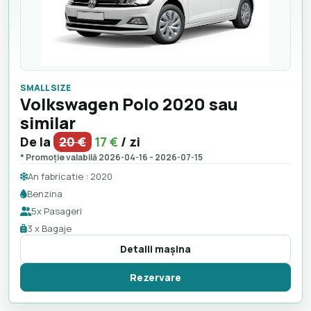
SMALL SIZE
Volkswagen Polo 2020 sau
similar
De la
20 €
17 €
/ zi
* Promoție valabilă 2026-04-16 - 2026-07-15
An fabricatie : 2020
Benzina
5x Pasageri
3 x Bagaje
Detalii maşina
Rezervare