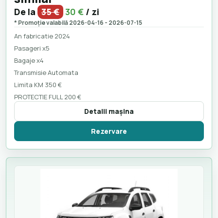
De la
35 €
30 €
/ zi
* Promoție valabilă 2026-04-16 - 2026-07-15
An fabricatie 2024
Pasageri x5
Bagaje x4
Transmisie Automata
Limita KM 350 €
PROTECTIE FULL 200 €
Detalii maşina
Rezervare