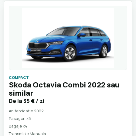
COMPACT
Skoda Octavia Combi 2022 sau
similar
De la
35 €
/ zi
An fabricatie 2022
Pasageri x5
Bagaje x4
Transmisie Manuala