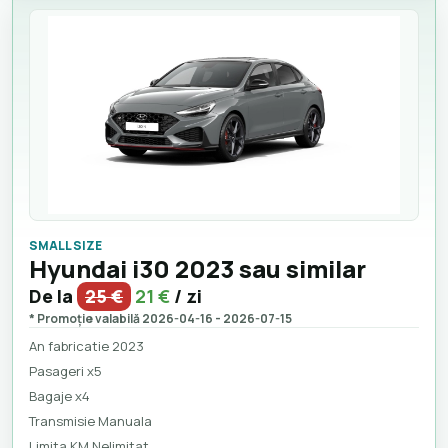
SMALL SIZE
Hyundai i30 2023 sau similar
De la
25 €
21 €
/ zi
* Promoție valabilă 2026-04-16 - 2026-07-15
An fabricatie 2023
Pasageri x5
Bagaje x4
Transmisie Manuala
Limita KM Nelimitat