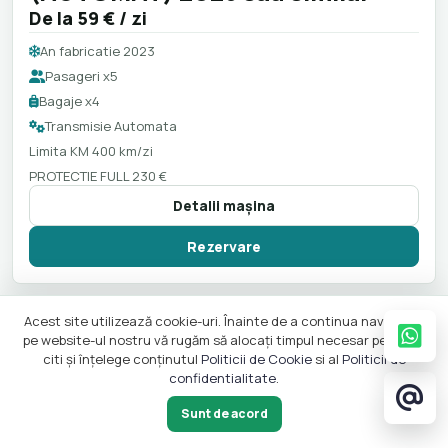
De la
59 €
/ zi
An fabricatie 2023
Pasageri x5
Bagaje x4
Transmisie Automata
Limita KM 400 km/zi
PROTECTIE FULL 230 €
Detalii maşina
Rezervare
Acest site utilizează cookie-uri. Înainte de a continua navigarea
pe website-ul nostru vă rugăm să alocați timpul necesar pentru a
citi și înțelege conținutul
Politicii de Cookie
si al
Politicii de
confidentialitate
.
Sunt de acord