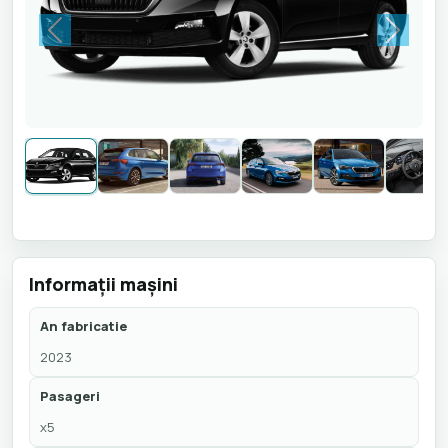
Previous
Next
Informaţii maşini
An fabricatie
2023
Pasageri
x5