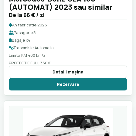
(AUTOMAT) 2023 sau similar
De la
66 €
/ zi
An fabricatie 2023
Pasageri x5
Bagaje x4
Transmisie Automata
Limita KM 400 km/zi
PROTECTIE FULL 350 €
Detalii maşina
Rezervare