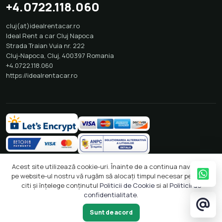
+4.0722.118.060
cluj(at)idealrentacar.ro
Ideal Rent a car Cluj Napoca
Strada Traian Vuia nr. 222
Cluj-Napoca
,
Cluj
,
400397
Romania
+4.0722.118.060
https://idealrentacar.ro
Acest site utilizează cookie-uri. Înainte de a continua navigarea
pe website-ul nostru vă rugăm să alocați timpul necesar pentru a
citi și înțelege conținutul
Politicii de Cookie
si al
Politicii de
confidentialitate
.
2026 © Ideal Rent a Car
Crafted with
by
Solcreation
Sunt de acord