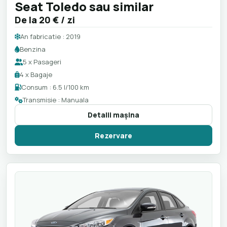
Seat Toledo sau similar
De la
20 €
/ zi
An fabricatie : 2019
Benzina
5 x Pasageri
4 x Bagaje
Consum : 6.5 l/100 km
Transmisie : Manuala
Detalii maşina
Rezervare