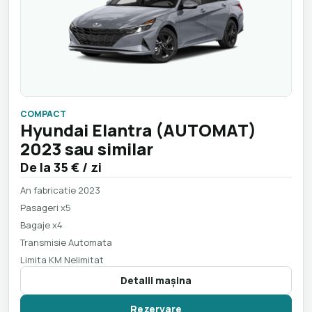
COMPACT
Hyundai Elantra (AUTOMAT)
2023 sau similar
De la
35 €
/ zi
An fabricatie 2023
Pasageri x5
Bagaje x4
Transmisie Automata
Limita KM Nelimitat
Detalii maşina
Rezervare