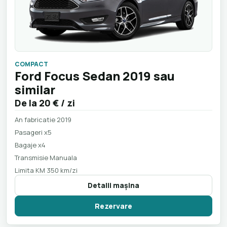
COMPACT
Ford Focus Sedan 2019 sau
similar
De la
20 €
/ zi
An fabricatie 2019
Pasageri x5
Bagaje x4
Transmisie Manuala
Limita KM 350 km/zi
Detalii maşina
Rezervare