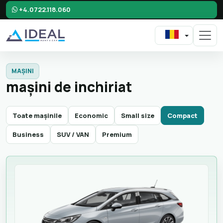
+4.0722.118.060
MAȘINI
maşini de inchiriat
Toate mașinile
Economic
Small size
Compact
Business
SUV / VAN
Premium