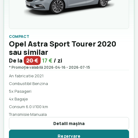
COMPACT
Opel Astra Sport Tourer 2020
sau similar
De la
20 €
17 €
/ zi
* Promoție valabilă 2026-04-16 - 2026-07-15
An fabricatie 2021
Combustibil Benzina
5x Pasageri
4x Bagaje
Consum 6.0 l/100 km
Transmisie Manuala
Detalii maşina
Rezervare