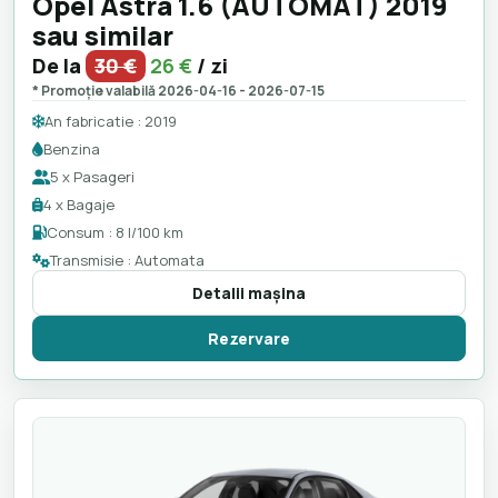
Opel Astra 1.6 (AUTOMAT) 2019
sau similar
De la
30 €
26 €
/ zi
* Promoție valabilă 2026-04-16 - 2026-07-15
An fabricatie : 2019
Benzina
5 x Pasageri
4 x Bagaje
Consum : 8 l/100 km
Transmisie : Automata
Detalii maşina
Rezervare