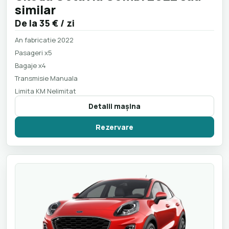
similar
De la
35 €
/ zi
An fabricatie 2022
Pasageri x5
Bagaje x4
Transmisie Manuala
Limita KM Nelimitat
Detalii maşina
Rezervare