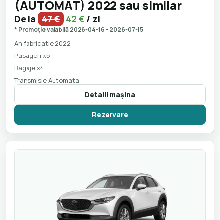
(AUTOMAT) 2022 sau similar
De la
47 €
42 €
/ zi
* Promoție valabilă 2026-04-16 - 2026-07-15
An fabricatie 2022
Pasageri x5
Bagaje x4
Transmisie Automata
Detalii maşina
Rezervare