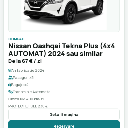
COMPACT
Nissan Qashqai Tekna Plus (4x4
AUTOMAT) 2024 sau similar
De la
67 €
/ zi
An fabricatie 2024
Pasageri x5
Bagaje x4
Transmisie Automata
Limita KM 400 km/zi
PROTECTIE FULL 230 €
Detalii maşina
Rezervare