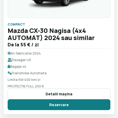
COMPACT
Mazda CX-30 Nagisa (4x4
AUTOMAT) 2024 sau similar
De la
55 €
/ zi
An fabricatie 2024
Pasageri x5
Bagaje x4
Transmisie Automata
Limita KM 400 km/zi
PROTECTIE FULL 200 €
Detalii maşina
Rezervare