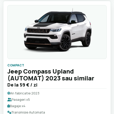
COMPACT
Jeep Compass Upland
(AUTOMAT) 2023 sau similar
De la
59 €
/ zi
An fabricatie 2023
Pasageri x5
Bagaje x4
Transmisie Automata