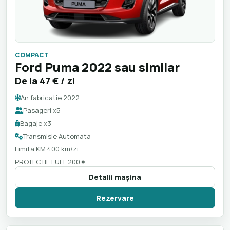
COMPACT
Ford Puma 2022 sau similar
De la
47 €
/ zi
An fabricatie 2022
Pasageri x5
Bagaje x3
Transmisie Automata
Limita KM 400 km/zi
PROTECTIE FULL 200 €
Detalii maşina
Rezervare