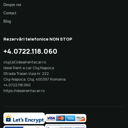
Despre noi
Contact
Blog
Rezervări telefonice NON STOP
+4.0722.118.060
cluj(at)idealrentacar.ro
Ideal Rent a car Cluj Napoca
Strada Traian Vuia nr. 222
Cluj-Napoca
,
Cluj
,
400397
Romania
+4.0722.118.060
https://idealrentacar.ro