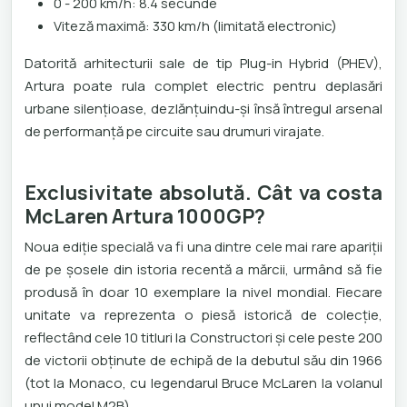
0 - 200 km/h: 8.4 secunde
Viteză maximă: 330 km/h (limitată electronic)
Datorită arhitecturii sale de tip Plug-in Hybrid (PHEV),
Artura poate rula complet electric pentru deplasări
urbane silențioase, dezlănțuindu-și însă întregul arsenal
de performanță pe circuite sau drumuri virajate.
Exclusivitate absolută. Cât va costa
McLaren Artura 1000GP?
Noua ediție specială va fi una dintre cele mai rare apariții
de pe șosele din istoria recentă a mărcii, urmând să fie
produsă în doar 10 exemplare la nivel mondial. Fiecare
unitate va reprezenta o piesă istorică de colecție,
reflectând cele 10 titluri la Constructori și cele peste 200
de victorii obținute de echipă de la debutul său din 1966
(tot la Monaco, cu legendarul Bruce McLaren la volanul
unui model M2B).