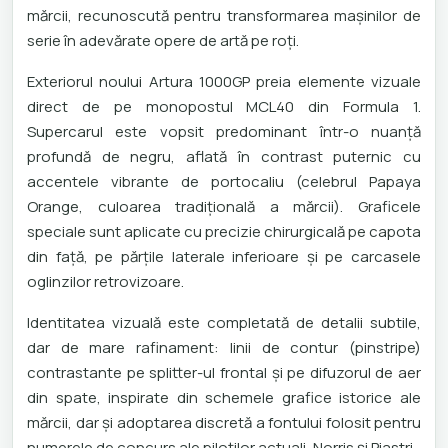
mărcii, recunoscută pentru transformarea mașinilor de
serie în adevărate opere de artă pe roți.
Exteriorul noului Artura 1000GP preia elemente vizuale
direct de pe monopostul MCL40 din Formula 1.
Supercarul este vopsit predominant într-o nuanță
profundă de negru, aflată în contrast puternic cu
accentele vibrante de portocaliu (celebrul Papaya
Orange, culoarea tradițională a mărcii). Graficele
speciale sunt aplicate cu precizie chirurgicală pe capota
din față, pe părțile laterale inferioare și pe carcasele
oglinzilor retrovizoare.
Identitatea vizuală este completată de detalii subtile,
dar de mare rafinament: linii de contur (pinstripe)
contrastante pe splitter-ul frontal și pe difuzorul de aer
din spate, inspirate din schemele grafice istorice ale
mărcii, dar și adoptarea discretă a fontului folosit pentru
numerele de concurs ale piloților actuali, Norris și Piastri.