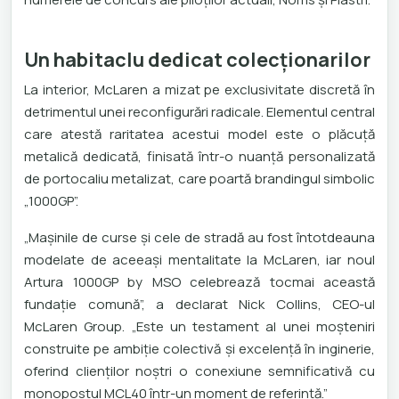
Un habitaclu dedicat colecționarilor
La interior, McLaren a mizat pe exclusivitate discretă în
detrimentul unei reconfigurări radicale. Elementul central
care atestă raritatea acestui model este o plăcuță
metalică dedicată, finisată într-o nuanță personalizată
de portocaliu metalizat, care poartă brandingul simbolic
„1000GP”.
„Mașinile de curse și cele de stradă au fost întotdeauna
modelate de aceeași mentalitate la McLaren, iar noul
Artura 1000GP by MSO celebrează tocmai această
fundație comună”, a declarat Nick Collins, CEO-ul
McLaren Group. „Este un testament al unei moșteniri
construite pe ambiție colectivă și excelență în inginerie,
oferind clienților noștri o conexiune semnificativă cu
monopostul MCL40 într-un moment de referință.”