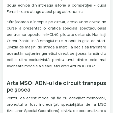
doua echipă din întreaga istorie a competiției – după
Ferrari – care atinge acest prag astronomic.
Sărbătoarea a început pe circuit, acolo unde divizia de
curse a prezentat o grafică specială spectaculoasă
pentru monoposturile MCL40, pilotate de Lando Norris și
Oscar Piastri. Însă omagiul nu s-a oprit la grila de start.
Divizia de mașini de stradă a mărcii a decis să transfere
această moștenire genetică direct pe șosea, lansând o
ediție ultra-exclusivistă pentru unul dintre cele mai
avansate modele ale sale: McLaren Artura 1000GP.
Arta MSO: ADN-ul de circuit transpus
pe șosea
Pentru ca acest model să fie cu adevărat memorabil,
proiectul a fost încredințat specialiștilor de la MSO
(McLaren Special Operations), divizia de personalizare a