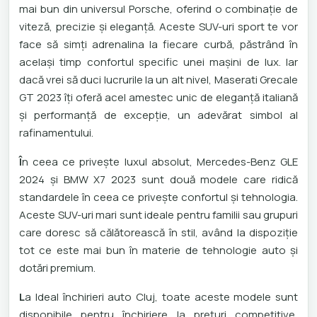
mai bun din universul Porsche, oferind o combinație de
viteză, precizie și eleganță. Aceste SUV-uri sport te vor
face să simți adrenalina la fiecare curbă, păstrând în
același timp confortul specific unei mașini de lux. Iar
dacă vrei să duci lucrurile la un alt nivel, Maserati Grecale
GT 2023 îți oferă acel amestec unic de eleganță italiană
și performanță de excepție, un adevărat simbol al
rafinamentului.
Î
n ceea ce privește luxul absolut, Mercedes-Benz GLE
2024 și BMW X7 2023 sunt două modele care ridică
standardele în ceea ce privește confortul și tehnologia.
Aceste SUV-uri mari sunt ideale pentru familii sau grupuri
care doresc să călătorească în stil, având la dispoziție
tot ce este mai bun în materie de tehnologie auto și
dotări premium.
L
a Ideal închirieri auto Cluj, toate aceste modele sunt
disponibile pentru închiriere la prețuri competitive,