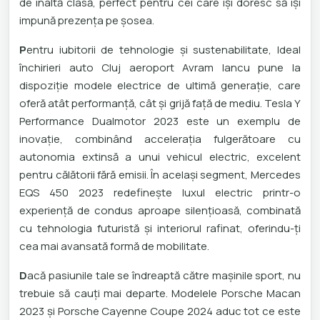
de înaltă clasă, perfect pentru cei care își doresc să își
impună prezența pe șosea.
P
entru iubitorii de tehnologie și sustenabilitate, Ideal
închirieri auto Cluj aeroport Avram Iancu pune la
dispoziție modele electrice de ultimă generație, care
oferă atât performanță, cât și grijă față de mediu. Tesla Y
Performance Dualmotor 2023 este un exemplu de
inovație, combinând accelerația fulgerătoare cu
autonomia extinsă a unui vehicul electric, excelent
pentru călătorii fără emisii. În același segment, Mercedes
EQS 450 2023 redefinește luxul electric printr-o
experiență de condus aproape silențioasă, combinată
cu tehnologia futuristă și interiorul rafinat, oferindu-ți
cea mai avansată formă de mobilitate.
D
acă pasiunile tale se îndreaptă către mașinile sport, nu
trebuie să cauți mai departe. Modelele Porsche Macan
2023 și Porsche Cayenne Coupe 2024 aduc tot ce este