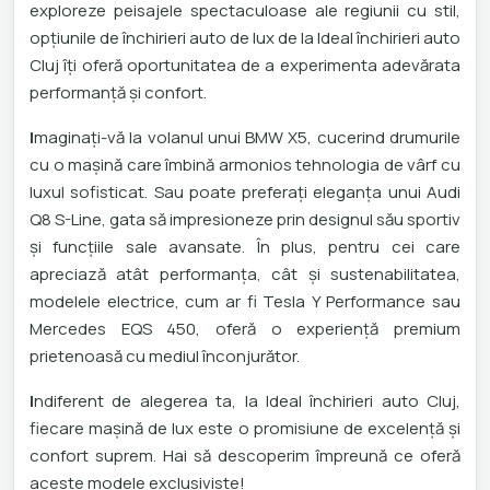
exploreze peisajele spectaculoase ale regiunii cu stil,
opțiunile de închirieri auto de lux de la Ideal închirieri auto
Cluj îți oferă oportunitatea de a experimenta adevărata
performanță și confort.
I
maginați-vă la volanul unui BMW X5, cucerind drumurile
cu o mașină care îmbină armonios tehnologia de vârf cu
luxul sofisticat. Sau poate preferați eleganța unui Audi
Q8 S-Line, gata să impresioneze prin designul său sportiv
și funcțiile sale avansate. În plus, pentru cei care
apreciază atât performanța, cât și sustenabilitatea,
modelele electrice, cum ar fi Tesla Y Performance sau
Mercedes EQS 450, oferă o experiență premium
prietenoasă cu mediul înconjurător.
I
ndiferent de alegerea ta, la Ideal închirieri auto Cluj,
fiecare mașină de lux este o promisiune de excelență și
confort suprem. Hai să descoperim împreună ce oferă
aceste modele exclusiviste!