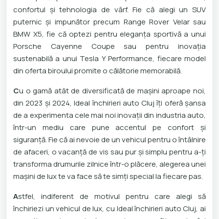
confortul și tehnologia de vârf. Fie că alegi un SUV
puternic și impunător precum Range Rover Velar sau
BMW X5, fie că optezi pentru eleganța sportivă a unui
Porsche Cayenne Coupe sau pentru inovația
sustenabilă a unui Tesla Y Performance, fiecare model
din oferta biroului promite o călătorie memorabilă.
C
u o gamă atât de diversificată de mașini aproape noi,
din 2023 și 2024, Ideal închirieri auto Cluj îți oferă șansa
de a experimenta cele mai noi inovații din industria auto,
într-un mediu care pune accentul pe confort și
siguranță. Fie că ai nevoie de un vehicul pentru o întâlnire
de afaceri, o vacanță de vis sau pur și simplu pentru a-ți
transforma drumurile zilnice într-o plăcere, alegerea unei
mașini de lux te va face să te simți special la fiecare pas.
A
stfel, indiferent de motivul pentru care alegi să
închiriezi un vehicul de lux, cu Ideal închirieri auto Cluj, ai