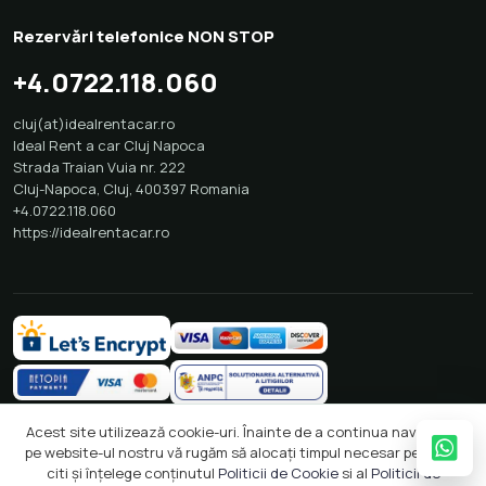
Rezervări telefonice NON STOP
+4.0722.118.060
cluj(at)idealrentacar.ro
Ideal Rent a car Cluj Napoca
Strada Traian Vuia nr. 222
Cluj-Napoca
,
Cluj
,
400397
Romania
+4.0722.118.060
https://idealrentacar.ro
Acest site utilizează cookie-uri. Înainte de a continua navigarea
pe website-ul nostru vă rugăm să alocați timpul necesar pentru a
citi și înțelege conținutul
Politicii de Cookie
si al
Politicii de