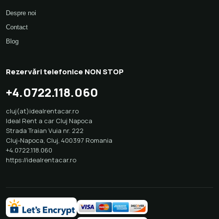
Despre noi
Contact
Blog
Rezervări telefonice NON STOP
+4.0722.118.060
cluj(at)idealrentacar.ro
Ideal Rent a car Cluj Napoca
Strada Traian Vuia nr. 222
Cluj-Napoca
,
Cluj
,
400397
Romania
+4.0722.118.060
https://idealrentacar.ro