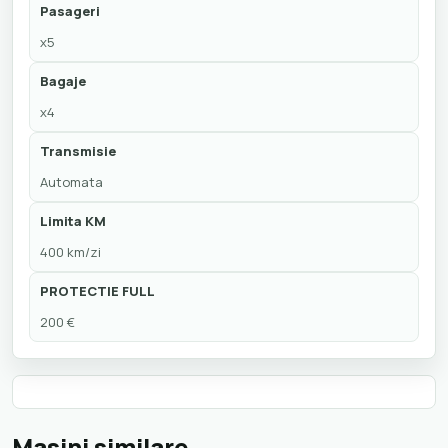
Pasageri
x5
Bagaje
x4
Transmisie
Automata
Limita KM
400 km/zi
PROTECTIE FULL
200 €
Masini similare