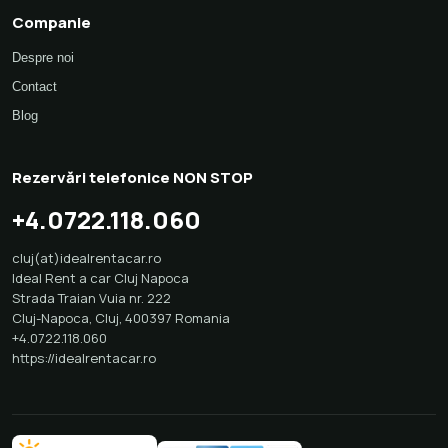
Companie
Despre noi
Contact
Blog
Rezervări telefonice NON STOP
+4.0722.118.060
cluj(at)idealrentacar.ro
Ideal Rent a car Cluj Napoca
Strada Traian Vuia nr. 222
Cluj-Napoca
,
Cluj
,
400397
Romania
+4.0722.118.060
https://idealrentacar.ro