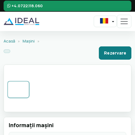
+4.0722.118.060
Acasă
»
Mașini
»
Rezervare
Informaţii maşini