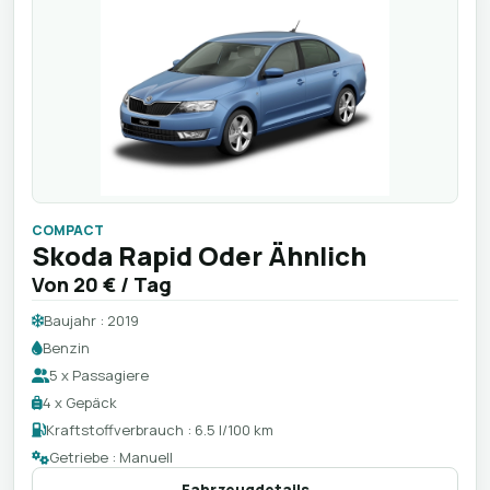
COMPACT
Skoda Rapid Oder Ähnlich
Von
20 €
/ Tag
Baujahr : 2019
Benzin
5 x Passagiere
4 x Gepäck
Kraftstoffverbrauch : 6.5 l/100 km
Getriebe : Manuell
Fahrzeugdetails