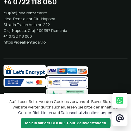
+4 0722 118 060
cluj(at)idealrentacar.ro
Ideal Rent a car Cluj Napoca
Strada Traian Vuia nr. 222
Cluj-Napoca
,
Cluj
,
400397
Romania
+4 0722 118 060
https://idealrentacar.ro
Auf dieser Seite werden Cookies verwendet. Bevor Sie unsere
Website weiter durchsuchen, lesen Sie bitte den Inhalt der
Cookie-Richtlinien
und
Datenschutzbestimmungen
.
2026 © Ideal Rent a Car
Crafted with
by
Solcreation
Ich bin mit der COOKIE-Politik einverstanden