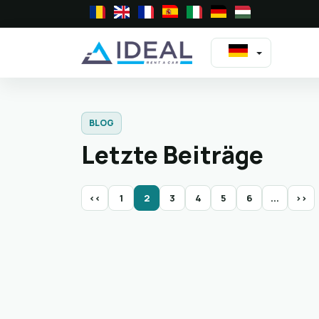
BLOG
Letzte Beiträge
<<
1
2
3
4
5
6
...
>>