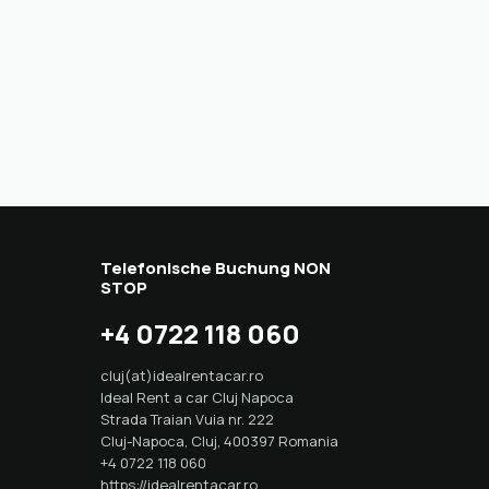
Telefonische Buchung NON
STOP
+4 0722 118 060
cluj(at)idealrentacar.ro
Ideal Rent a car Cluj Napoca
Strada Traian Vuia nr. 222
Cluj-Napoca
,
Cluj
,
400397
Romania
+4 0722 118 060
https://idealrentacar.ro