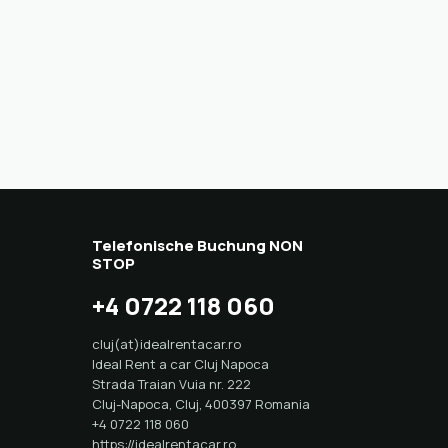
Telefonische Buchung NON
STOP
+4 0722 118 060
cluj(at)idealrentacar.ro
Ideal Rent a car Cluj Napoca
Strada Traian Vuia nr. 222
Cluj-Napoca
,
Cluj
,
400397
Romania
+4 0722 118 060
https://idealrentacar.ro