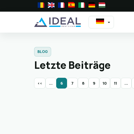
BLOG
Letzte Beiträge
<<
...
6
7
8
9
10
11
...