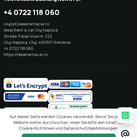
+4 0722 118 060
cluj(at)idealrentacar.ro
Ideal Rent a car Cluj Napoca
Strada Traian Vuia nr. 222
Cluj-Napoca
,
Cluj
,
400397
Romania
+4 0722 118 060
https://idealrentacar.ro
Auf dieser Seite werden Cookies verwendet. Bevor Sie unsere
Website weiter durchsuchen, lesen Sie bitte den Inhalt der
Cookie-Richtlinien
und
Datenschutzbestimmungen
.