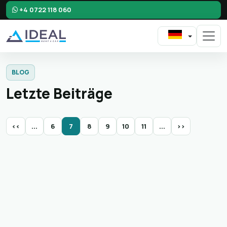
+4 0722 118 060
BLOG
Letzte Beiträge
<<
...
6
7
8
9
10
11
...
>>