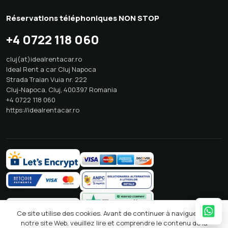
Réservations téléphoniques NON STOP
+4 0722 118 060
cluj(at)idealrentacar.ro
Ideal Rent a car Cluj Napoca
Strada Traian Vuia nr. 222
Cluj-Napoca
,
Cluj
,
400397
Romania
+4 0722 118 060
https://idealrentacar.ro
Ce site utilise des cookies. Avant de continuer à naviguer sur
notre site Web, veuillez lire et comprendre le contenu de la