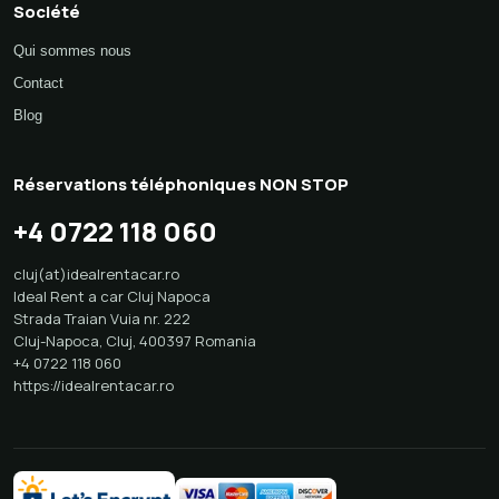
Transferts de chauffeurs
Société
Qui sommes nous
Contact
Blog
Réservations téléphoniques NON STOP
+4 0722 118 060
cluj(at)idealrentacar.ro
Ideal Rent a car Cluj Napoca
Strada Traian Vuia nr. 222
Cluj-Napoca
,
Cluj
,
400397
Romania
+4 0722 118 060
https://idealrentacar.ro