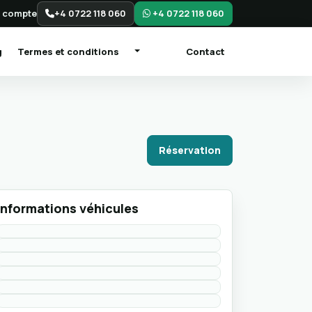
 compte
+4 0722 118 060
+4 0722 118 060
g
Termes et conditions
Contact
Réservation
Informations véhicules