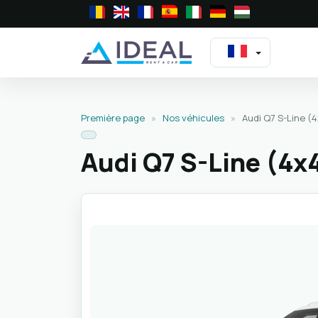
Première page
»
Nos véhicules
»
Audi Q7 S-Line 
Audi Q7 S-Line (4