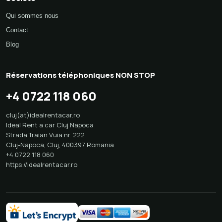
Société
Qui sommes nous
Contact
Blog
Réservations téléphoniques NON STOP
+4 0722 118 060
cluj(at)idealrentacar.ro
Ideal Rent a car Cluj Napoca
Strada Traian Vuia nr. 222
Cluj-Napoca
,
Cluj
,
400397
Romania
+4 0722 118 060
https://idealrentacar.ro