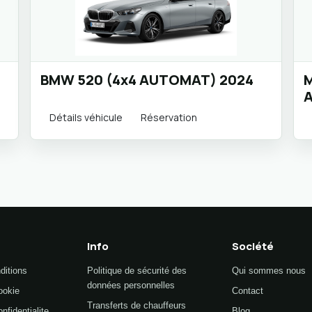
BMW 520 (4x4 AUTOMAT) 2024
M
Détails véhicule
Réservation
Info
Société
ditions
Politique de sécurité des
Qui sommes nous
données personnelles
ookie
Contact
Transferts de chauffeurs
nfidentialite
Blog