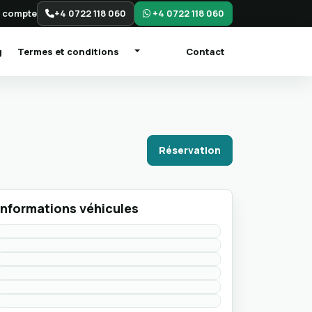
 compte
+4 0722 118 060
+4 0722 118 060
g
Termes et conditions
Contact
Réservation
Informations véhicules