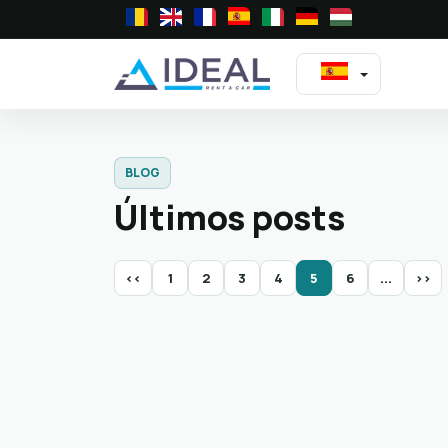
BLOG
Últimos posts
<<
1
2
3
4
5
6
...
>>