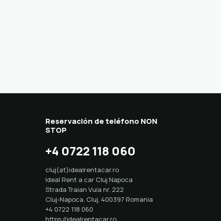
Reservación de teléfono NON
STOP
+4 0722 118 060
cluj(at)idealrentacar.ro
Ideal Rent a car Cluj Napoca
Strada Traian Vuia nr. 222
Cluj-Napoca
,
Cluj
,
400397
Romania
+4 0722 118 060
https://idealrentacar.ro