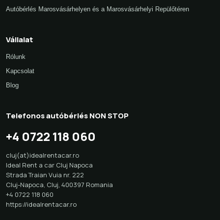
Autóbérlés Marosvásárhelyen és a Marosvásárhelyi Repülőtéren
Vállalat
Rólunk
Kapcsolat
Blog
Telefonos autóbérlés NON STOP
+4 0722 118 060
cluj(at)idealrentacar.ro
Ideal Rent a car Cluj Napoca
Strada Traian Vuia nr. 222
Cluj-Napoca
,
Cluj
,
400397
Romania
+4 0722 118 060
https://idealrentacar.ro