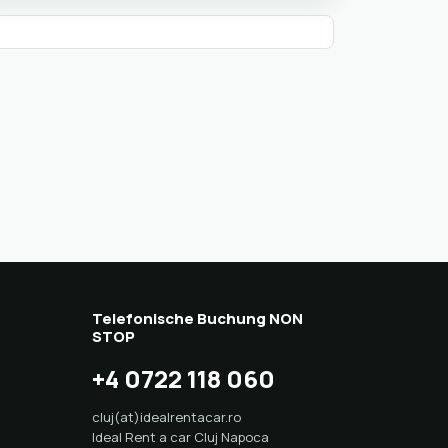
Telefonische Buchung NON
STOP
+4 0722 118 060
cluj(at)idealrentacar.ro
Ideal Rent a car Cluj Napoca