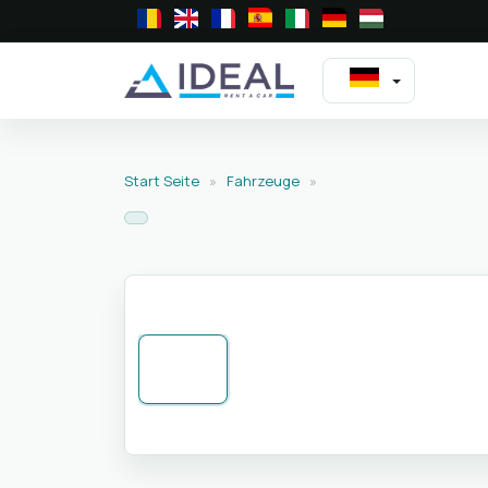
Start Seite
»
Fahrzeuge
»